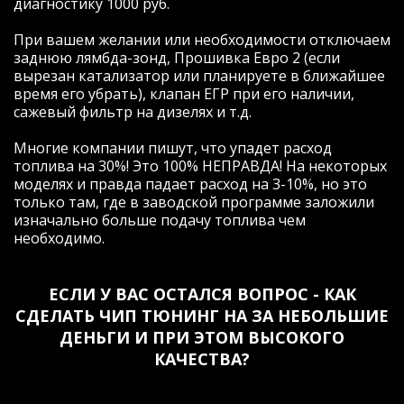
диагностику 1000 руб.
возможности эластичной и
согласованной работы пары "двигатель/
При вашем желании или необходимости отключаем
трансмиссия"автомобиля, которые
заднюю лямбда-зонд, Прошивка Евро 2 (если
теперь стали доступны!
вырезан катализатор или планируете в ближайшее
Евгений, огромное Вам спасибо за
время его убрать), клапан ЕГР при его наличии,
отзывчивость, человеческое общение и
сажевый фильтр на дизелях и т.д.
профессионализм! Удачи и еще больше
благодарных клиентов!!!
Многие компании пишут, что упадет расход
топлива на 30%! Это 100% НЕПРАВДА! На некоторых
моделях и правда падает расход на 3-10%, но это
только там, где в заводской программе заложили
изначально больше подачу топлива чем
Рейтинг отзыва:
5
необходимо.
Давно знаю компанию и Евгения,
соответственно выбор был для меня
ЕСЛИ У ВАС ОСТАЛСЯ ВОПРОС - КАК
очевиден. Договорившись заранее о
СДЕЛАТЬ ЧИП ТЮНИНГ НА ЗА НЕБОЛЬШИЕ
встрече, приехал в назначенное время и
в оговоренное место (удобное для обеих
ДЕНЬГИ И ПРИ ЭТОМ ВЫСОКОГО
сторон). Женя был как всегда пунктуален
КАЧЕСТВА?
(за что ему отдельная благодарность).
Почитал ошибки, с улыбкой сказал что я