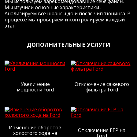
Мы используем зарекомендовавшие себя файлы.
плюсом- это смех (вроде бы), но они
Мы изучили основные характеристики .
очень нужны (особенно при обгонах на
Анализируем все нюансы до и после чип тюнинга. В
трассе с однополосным движением.
процессе мы проверяем и контролируем каждый
Подитожу: машина стала другой, для
этап.
меня более риятной и адекватной,
пропали затупы, появился запас.
Буду делать на следующей машине-
ДОПОЛНИТЕЛЬНЫЕ УСЛУГИ
однозначно ДА! Поеду к Жене, 99% ДА
(почему 99%- ну вдруг электричку куплю,
тогда этот 1% на пиво с Жекой спустим)
Я очень доволен, жене большая
человеческая СПАСИБА!
P.s. И да, по денежке- все как
договаривались, так и вышло. Человек
Увеличение
Отключение сажевого
мощности Ford
фильтра Ford
слова!
Рейтинг отзыва:
5
Изменение оборотов
Отключение ЕГР на
Заезжала сюда за чипом Солярис 1.6
холостого хода на
Ford