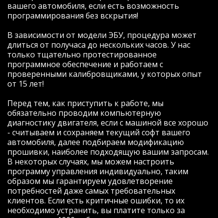
вашего автомобиля, если есть возможность
остановился на компании "Зачипован",
программирования без вскрытия!
заранее оговорив с Евгением, что
окончательное решение по тому что
В зависимости от модели ЭБУ, процедура может
будем делать с авто примем во время
длиться от получаса до нескольких часов. У нас
встречи. Так и сделали: встретились, еще
только тщательно протестированное
раз все оговорили и в течение получаса
программное обеспечение и работаем с
Евгений исполнил все как и требовалось.
проверенными калибровщиками, у которых опыт
В итоге получилось активировать
от 15 лет!
несколько модулей:
- при заведенном авто и отсутствии
Перед тем, как приступить к работе, мы
ключа блокируется АКПП;
обязательно проводим компьютерную
- активировано управление климатом "с
диагностику двигателя, если с машиной все хорошо
руля" в правом окошке БК;
- считываем и сохраняем текущий софт вашего
- активирована индикация наружной
автомобиля, далее подбираем модификацию
температуры в правом окошке БК;
прошивки, наиболее подходящую вашим запросам.
- активирована возможность изменения
В некоторых случаях, мы можем настроить
настроек зеркал при движении задним
программу управления индивидуально, таким
ходом (помощь при парковке);
образом мы гарантируем удовлетворение
- активирована память противотуманок
потребностей даже самых требовательных
(включаются автоматически). Ну, и самое
клиентов. Если есть критичные ошибки, то их
главное, уже по дороге домой оценил в
необходимо устранить, вы платите только за
полной мере те ранее скрытые