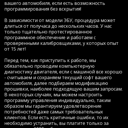
вашего автомобиля, если есть возможность
остановился на компании "Зачипован",
программирования без вскрытия!
заранее оговорив с Евгением, что
окончательное решение по тому что
В зависимости от модели ЭБУ, процедура может
будем делать с авто примем во время
длиться от получаса до нескольких часов. У нас
встречи. Так и сделали: встретились, еще
только тщательно протестированное
раз все оговорили и в течение получаса
программное обеспечение и работаем с
Евгений исполнил все как и требовалось.
проверенными калибровщиками, у которых опыт
В итоге получилось активировать
от 15 лет!
несколько модулей:
- при заведенном авто и отсутствии
Перед тем, как приступить к работе, мы
ключа блокируется АКПП;
обязательно проводим компьютерную
- активировано управление климатом "с
диагностику двигателя, если с машиной все хорошо
руля" в правом окошке БК;
- считываем и сохраняем текущий софт вашего
- активирована индикация наружной
автомобиля, далее подбираем модификацию
температуры в правом окошке БК;
прошивки, наиболее подходящую вашим запросам.
- активирована возможность изменения
В некоторых случаях, мы можем настроить
настроек зеркал при движении задним
программу управления индивидуально, таким
ходом (помощь при парковке);
образом мы гарантируем удовлетворение
- активирована память противотуманок
потребностей даже самых требовательных
(включаются автоматически). Ну, и самое
клиентов. Если есть критичные ошибки, то их
главное, уже по дороге домой оценил в
необходимо устранить, вы платите только за
полной мере те ранее скрытые