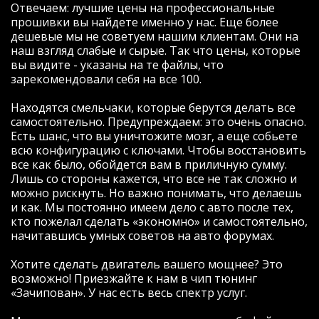
как всегда наловил пачку (не мудрено за
Отвечаем: лучшие цены на профессиональные
20 тыс то ))), но ошибки были не
прошивки вы найдете именно у нас. Еще более
связанные с жизнедеятельностью
дешевые мы не советуем нашим клиентам. Они на
двигателя или топливной системы,
наш взгляд слабые и сырые. Так что цены, которые
потому в чипе отказано не было (моторы
вы видите - указаны на те файлы, что
с ошибкой по двигателю сначала
зарекомендовали себя на все 100.
конечно же чинятся).
Вообщем считали стоковую прошивку, и
Находятся смельчаки, которые берутся делать все
буквально через минут 25-30 мне уже
самостоятельно. Предупреждаем: это очень опасно.
заливали ЧИП (а может ДЕЙЛ, мне не
Есть шанс, что вы уничтожите мозг, а еще собьете
столь важно как оно называется, главное
всю конфигурацию с ключами. Чтобы восстановить
что есть результат).
все как было, обойдется вам в приличную сумму.
Вообщем разница действительно
Лишь со стороны кажется, что все не так сложно и
ощутима:
можно рискнуть. Но важно понимать, что делаешь
Ну во первых мотор стал крутиться более
и как. Мы постоянно имеем дело с авто после тех,
5,5 тыс оборотов- что для меня было
кто пожелал сделать «экономно» и самостоятельно,
невероятно приятно (не хватало явно
начитавшись умных советов на авто форумах.
тяги)
Во вторых появился прилив сил на всех
Хотите сделать двигатель вашего мощнее? Это
передачах (у меня МКПП), особенно на 5
возможно! Приезжайте к нам в чип тюнинг
если едешь 80-100, машина всеравно
«Зачипован». У нас есть весь спектр услуг.
подхватывает и вытягивает.
Да, на мой мотор k4m 7 бешеных пони