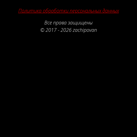
Рейтинг отзыва:
5
Политика обработки персональных данных
Делала там свой солярис 2022г, сделали
Все права защищены
все идеально. Отдельное спасибо
мастеру Евгению за качественно
© 2017 - 2026 zachipovan
предоставленные услуги. Все быстро,
хорошо и добросовестно. Советую
однозначно!
Рейтинг отзыва:
5
Классная компания по чип-тюнингу
автомобилей! Ребята на все 100% знают
свою работу. Всё было сделано очень
быстро и качественно! За небольшую
цену сделали очень объёмную работу.
Спасибо вам, буду обращаться ещё!