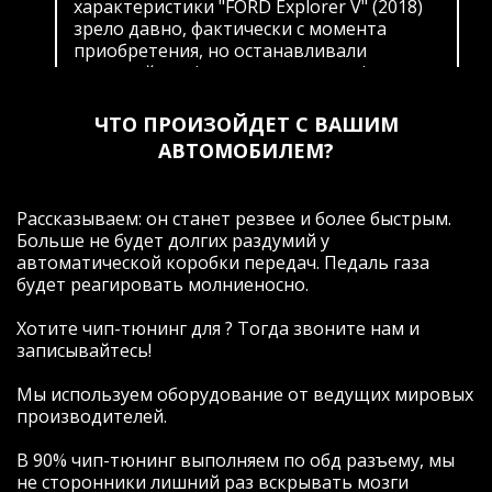
характеристики "FORD Explorer V" (2018)
зрело давно, фактически с момента
приобретения, но останавливали
гарантийные (пусть и невнятные)
обязательства официального дилера и
ограниченность доступной информации
ЧТО ПРОИЗОЙДЕТ С ВАШИМ
по этой теме. Изучая вопрос, открыл для
АВТОМОБИЛЕМ?
себя тот факт,что комплектация "Limited
Plus" (максимально возможная у
официалов на момент покупки)
Рассказываем: он станет резвее и более быстрым.
оказывается не дает возможность
Больше не будет долгих раздумий у
пользоваться интересными и нужными с
автоматической коробки передач. Педаль газа
точки зрения комфорта опциями, и этот
будет реагировать молниеносно.
факт "дискриминации" известного
автопроизводителя всех покупателей
Хотите чип-тюнинг для ? Тогда звоните нам и
новых авто в России подтолкнул меня к
записывайтесь!
еще более глубокому изучению вопроса.
После многочисленных прозвонов и
Мы используем оборудование от ведущих мировых
общения, в том числе с теми, кто пытался
производителей.
навязывать только свое видение
решение проблемы и не желал
В 90% чип-тюнинг выполняем по обд разъему, мы
заниматься индивидуальными
не сторонники лишний раз вскрывать мозги
настройками опций, я, в итоге,