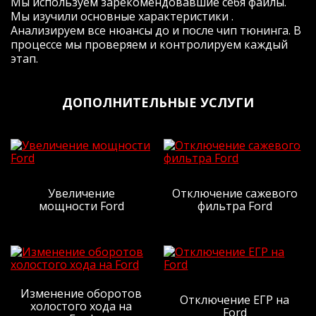
Мы используем зарекомендовавшие себя файлы.
плюсом- это смех (вроде бы), но они
Мы изучили основные характеристики .
очень нужны (особенно при обгонах на
Анализируем все нюансы до и после чип тюнинга. В
трассе с однополосным движением.
процессе мы проверяем и контролируем каждый
Подитожу: машина стала другой, для
этап.
меня более риятной и адекватной,
пропали затупы, появился запас.
Буду делать на следующей машине-
ДОПОЛНИТЕЛЬНЫЕ УСЛУГИ
однозначно ДА! Поеду к Жене, 99% ДА
(почему 99%- ну вдруг электричку куплю,
тогда этот 1% на пиво с Жекой спустим)
Я очень доволен, жене большая
человеческая СПАСИБА!
P.s. И да, по денежке- все как
договаривались, так и вышло. Человек
Увеличение
Отключение сажевого
мощности Ford
фильтра Ford
слова!
Рейтинг отзыва:
5
Изменение оборотов
Отключение ЕГР на
Заезжала сюда за чипом Солярис 1.6
холостого хода на
Ford