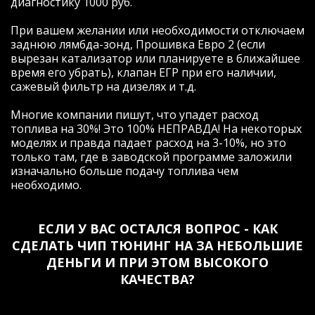
диагностику 1000 руб.
возможности эластичной и
согласованной работы пары "двигатель/
При вашем желании или необходимости отключаем
трансмиссия"автомобиля, которые
заднюю лямбда-зонд, Прошивка Евро 2 (если
теперь стали доступны!
вырезан катализатор или планируете в ближайшее
Евгений, огромное Вам спасибо за
время его убрать), клапан ЕГР при его наличии,
отзывчивость, человеческое общение и
сажевый фильтр на дизелях и т.д.
профессионализм! Удачи и еще больше
благодарных клиентов!!!
Многие компании пишут, что упадет расход
топлива на 30%! Это 100% НЕПРАВДА! На некоторых
моделях и правда падает расход на 3-10%, но это
только там, где в заводской программе заложили
изначально больше подачу топлива чем
Рейтинг отзыва:
5
необходимо.
Давно знаю компанию и Евгения,
соответственно выбор был для меня
ЕСЛИ У ВАС ОСТАЛСЯ ВОПРОС - КАК
очевиден. Договорившись заранее о
СДЕЛАТЬ ЧИП ТЮНИНГ НА ЗА НЕБОЛЬШИЕ
встрече, приехал в назначенное время и
в оговоренное место (удобное для обеих
ДЕНЬГИ И ПРИ ЭТОМ ВЫСОКОГО
сторон). Женя был как всегда пунктуален
КАЧЕСТВА?
(за что ему отдельная благодарность).
Почитал ошибки, с улыбкой сказал что я