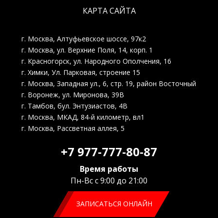
пауза по педали газа.
КАРТА САЙТА
2. Убрали провалы.
3. Стали лучше низкие обороты и без
того, неплохие вверха.
г. Москва, Алтуфьевское шоссе, 97к2
4. По расходу пока не понятно.
г. Москва, ул. Верхние Поля, 14, корп. 1
Машинка ведет себя предсказуемо,
адекватно и резво! Рекомендую!!!
г. Красногорск, ул. Народного Ополчения, 16
г. Химки, Ул. Парковая, строение 15
г. Москва, Западная ул., 6, стр. 19, район Восточный
г. Воронеж, ул. Миронова, 39В
г. Тамбов, бул. Энтузиастов, 4В
Рейтинг отзыва:
5
г. Москва, МКАД, 84-й километр, вл1
г. Москва, Рассветная аллея, 5
Отличная компания по чип-тюнингу
автомобилей! Сделали большую работу
быстро и за хорошую цену, выполнено
+7 977-777-80-87
все на 100%. Ребята молодцы, знают
свою работу! Огромное спасибо,
Время работы
обязательно обращусь еще раз!
Пн-Вс с 9:00 до 21:00
ЗАПИСАТЬСЯ ОНЛАЙН